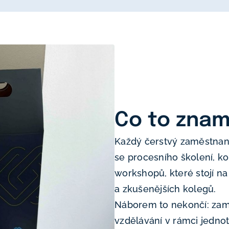
Co to zna
Každý čerstvý zaměstnanec
se procesního školení, k
workshopů, které stojí na
a zkušenějších kolegů.
Náborem to nekončí: zam
vzdělávání v rámci jedno