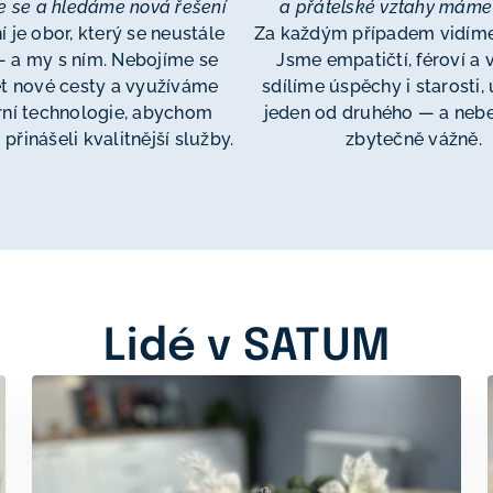
me se a hledáme nová řešení
a přátelské vztahy máme
í je obor, který se neustále
Za každým případem vidíme
 — a my s ním. Nebojíme se
Jsme empatičtí, féroví a v
t nové cesty a využíváme
sdílíme úspěchy i starosti,
ní technologie, abychom
jeden od druhého — a neb
přinášeli kvalitnější služby.
zbytečně vážně.
Lidé v SATUM