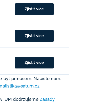
Zjistit více
Zjistit více
Zjistit více
e být přínosem. Napište nám,
nalistika@satum.cz.
v SATUM dodržujeme
Zásady
ů