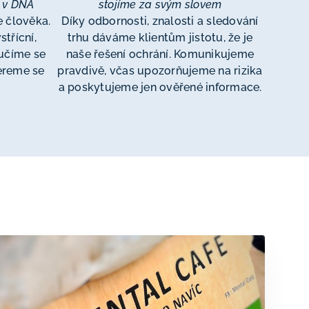
 v DNA
stojíme za svým slovem
 člověka.
Díky odbornosti, znalosti a sledování
střícní,
trhu dáváme klientům jistotu, že je
 učíme se
naše řešení ochrání. Komunikujeme
ereme se
pravdivě, včas upozorňujeme na rizika
a poskytujeme jen ověřené informace.