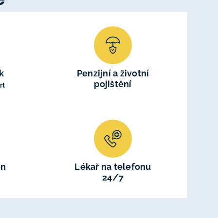
k
Penzijní a životní
pojištění
rt
en
Lékař na telefonu
24/7