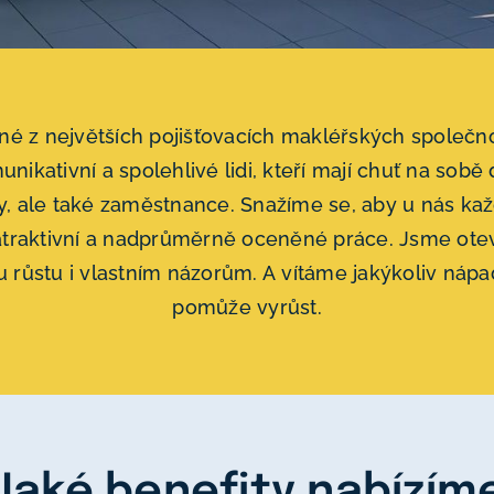
dné z největších pojišťovacích makléřských společno
ikativní a spolehlivé lidi, kteří mají chuť na sobě 
y, ale také zaměstnance. Snažíme se, aby u nás ka
, atraktivní a nadprůměrně oceněné práce. Jsme ote
u růstu i vlastním názorům. A vítáme jakýkoliv ná
pomůže vyrůst.
Jaké benefity nabízím