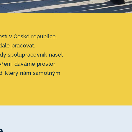
stí v České republice.
dále pracovat.
ždý spolupracovník našel
vření, dáváme prostor
pad, který nám samotným
e