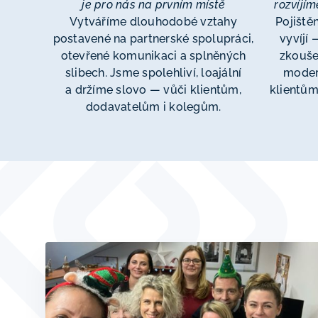
je pro nás na prvním místě
rozvíjí
Vytváříme dlouhodobé vztahy
Pojištěn
postavené na partnerské spolupráci,
vyvíjí
otevřené komunikaci a splněných
zkouše
slibech. Jsme spolehliví, loajální
moder
a držíme slovo — vůči klientům,
klientům 
dodavatelům i kolegům.