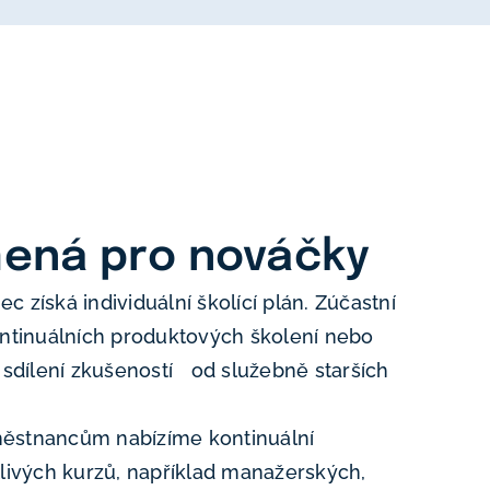
mená pro nováčky
 získá individuální školící plán. Zúčastní
ontinuálních produktových školení nebo
 sdílení zkušeností od služebně starších
ěstnancům nabízíme kontinuální
tlivých kurzů, například manažerských,