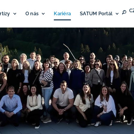
C
rtízy
O nás
Kariéra
SATUM Portál