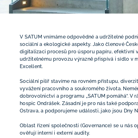
V SATUM vnímáme odpovědné a udržitelné podnikán
sociální a ekologické aspekty. Jako členové Česk
digitalizaci procesů pro úsporu papíru, efektiv
udržitelnému provozu výrazně přispívá i sídlo v 
Excellent.
Sociální pilíř stavíme na rovném přístupu, diver
vyvážení pracovního a soukromého života. Neméně
dobrovolnictví a programu „SATUM pomáhá“. V rá
hospic Ondrášek. Zásadní je pro nás také podpora
Ostrava, a podporujeme události, jako jsou Dny N
Oblast řízení společnosti (Governance) se u nás o
ověřují interní i externí audity.