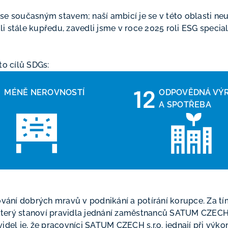
e současným stavem; naší ambicí je se v této oblasti neust
 stále kupředu, zavedli jsme v roce 2025 roli ESG special
to cílů SDGs:
MÉNĚ NEROVNOSTÍ
ODPOVĚDNÁ VÝ
0
12
A SPOTŘEBA
vání dobrých mravů v podnikání a potírání korupce. Za 
terý stanoví pravidla jednání zaměstnanců SATUM CZECH s
ravidel je, že pracovníci SATUM CZECH s.r.o. jednají při vý