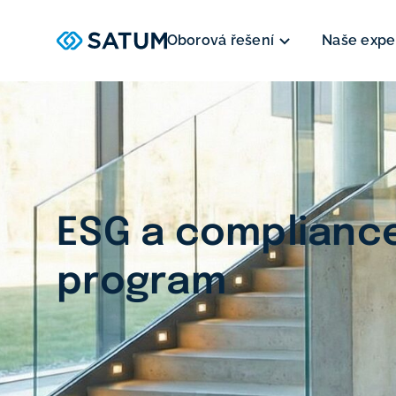
Oborová řešení
Naše expe
ESG a complianc
program