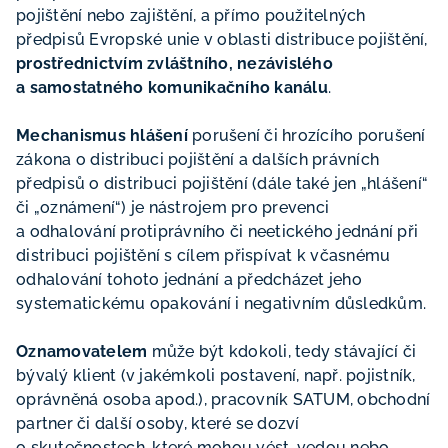
pojištění nebo zajištění, a přímo použitelných
předpisů Evropské unie v oblasti distribuce pojištění,
prostřednictvím zvláštního, nezávislého
a samostatného komunikačního kanálu
.
Mechanismus hlášení
porušení či hrozícího porušení
zákona o distribuci pojištění a dalších právních
předpisů o distribuci pojištění (dále také jen „hlášení“
či „oznámení“) je nástrojem pro prevenci
a odhalování protiprávního či neetického jednání při
distribuci pojištění s cílem přispívat k včasnému
odhalování tohoto jednání a předcházet jeho
systematickému opakování i negativním důsledkům.
Oznamovatelem
může být kdokoli, tedy stávající či
bývalý klient (v jakémkoli postavení, např. pojistník,
oprávněná osoba apod.), pracovník SATUM, obchodní
partner či další osoby, které se dozví
o skutečnostech, které mohou vést, vedou nebo