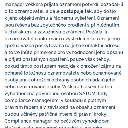
manager veškerá přijatá oznámení potvrdí, požádal-li
o to oznamovatel, a dále
postupuje
tak, aby došlo
k jeho objektivnímu a řádnému vyšetření. Oznámení
jsou řešena bez zbytečného prodlení s přihlédnutím
k charakteru a závažnosti oznámení. Požádá-li
oznamovatel o informaci o výsledcích šetření, je mu
zpětná vazba poskytována na jeho kontaktní adresu,
a to ve lhůtě přiměřené pro vyhodnocení jeho obsahu
a přijetí příslušných opatření, pouze však tehdy,
pokud tímto postupem nedojde k ohrožení zájmu na
ochraně totožnosti oznamovatele nebo oznamované
osoby ani k ohrožení ochrany osobních údajů jeho
nebo oznamované osoby. Veškerá hlášení budou
vyhodnocena pověřenou osobou SATUM, tedy
compliance managerem, v souladu s platným
právním řádem a v závislosti na obsahu oznámení
budou učiněny patřičné interní či právní kroky.
Compliance manager po pečlivém vyhodnocení
hlášení zcela anonymně projedná s vedením