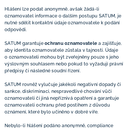
Hlášení lze podat anonymně, avšak žádá-li
oznamovatel informace o dalším postupu SATUM, je
nutné sdělit kontaktní údaje oznamovatele k podání
odpovědi.
SATUM garantuje
ochranu oznamovatele
a zajišťuje,
aby identita oznamovatele zůstala v tajnosti. Údaje
o oznamovateli mohou být zveřejněny pouze s jeho
výslovným souhlasem nebo pokud to vyžadují právní
předpisy či následné soudní řízení.
SATUM rovněž vylučuje jakékoli negativní dopady či
sankce, diskriminaci, nespravedlivé chování vůči
oznamovateli či jiná nepříznivá opatření a garantuje
oznamovateli ochranu před postihem z důvodu
oznámení, které bylo učiněno v dobré víře.
Nebylo-li hlášení podáno anonymně, compliance