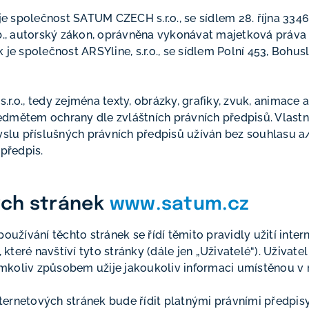
je společnost SATUM CZECH s.r.o., se sídlem 28. října 3346
Sb., autorský zákon, oprávněna vykonávat majetková práva
je společnost ARSYline, s.r.o., se sídlem Polní 453, Bohusl
., tedy zejména texty, obrázky, grafiky, zvuk, animace a 
dmětem ochrany dle zvláštních právních předpisů. Vlastní
lu příslušných právních předpisů užíván bez souhlasu a/
 předpis.
vých stránek
www.satum.cz
používání těchto stránek se řídí těmito pravidly užití inte
 které navštíví tyto stránky (dále jen „Uživatelé“). Uživatel
ýmkoliv způsobem užije jakoukoliv informaci umístěnou v
internetových stránek bude řídit platnými právními předpi