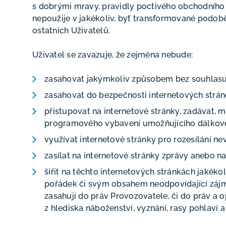
s dobrými mravy, pravidly poctivého obchodního s
nepoužije v jakékoliv, byť transformované podob
ostatních Uživatelů.
Uživatel se zavazuje, že zejména nebude:
zasahovat jakýmkoliv způsobem bez souhlasu 
zasahovat do bezpečnosti internetových strán
přistupovat na internetové stránky, zadávat, 
programového vybavení umožňujícího dálkov
využívat internetové stránky pro rozesílání n
zasílat na internetové stránky zprávy anebo n
šířit na těchto internetových stránkách jakéko
pořádek či svým obsahem neodpovídající zájmů
zasahují do práv Provozovatele, či do práv a o
z hlediska náboženství, vyznání, rasy pohlaví a 