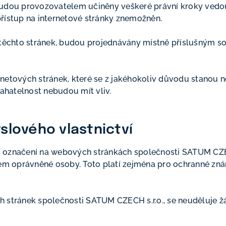
budou provozovatelem učiněny veškeré právní kroky vedou
přístup na internetové stránky znemožněn.
m těchto stránek, budou projednávány místně příslušným s
rnetových stránek, které se z jakéhokoliv důvodu stano
mahatelnost nebudou mít vliv.
lového vlastnictví
 označení na webových stránkách společnosti SATUM CZECH
asem oprávněné osoby. Toto platí zejména pro ochranné z
 stránek společnosti SATUM CZECH s.r.o., se neuděluje žá