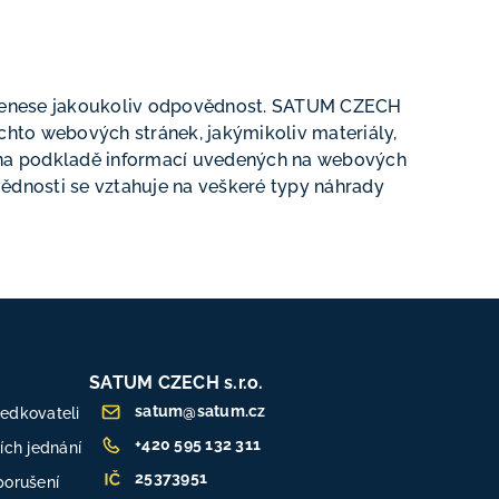
 ně nenese jakoukoliv odpovědnost. SATUM CZECH
těchto webových stránek, jakýmikoliv materiály,
a na podkladě informací uvedených na webových
vědnosti se vztahuje na veškeré typy náhrady
SATUM CZECH s.r.o.
satum@satum.cz
ředkovateli
+420 595 132 311
ch jednání
25373951
porušení