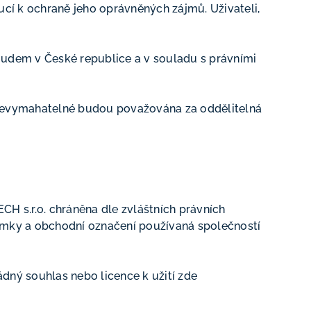
cí k ochraně jeho oprávněných zájmů. Uživateli,
oudem v České republice a v souladu s právními
u nevymahatelné budou považována za oddělitelná
 s.r.o. chráněna dle zvláštních právních
námky a obchodní označení používaná společností
dný souhlas nebo licence k užití zde