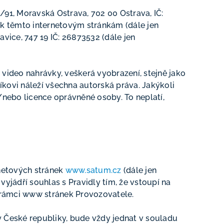
/91, Moravská Ostrava, 702 00 Ostrava, IČ:
 k těmto internetovým stránkám (dále jen
avice, 747 19 IČ: 26873532 (dále jen
video nahrávky, veškerá vyobrazení, stejně jako
kovi náleží všechna autorská práva. Jakýkoli
nebo licence oprávněné osoby. To neplatí,
rnetových stránek
www.satum.cz
(dále jen
 vyjádří souhlas s Pravidly tím, že vstoupí na
 rámci www stránek Provozovatele.
sy České republiky, bude vždy jednat v souladu