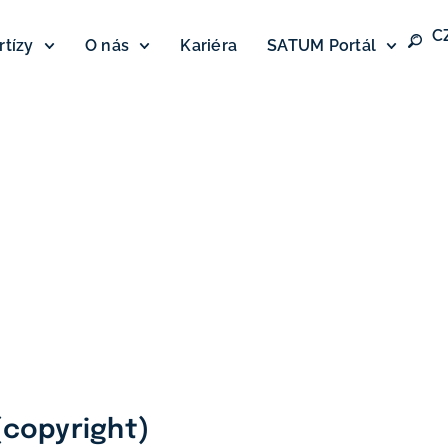
C
rtízy
O nás
Kariéra
SATUM Portál
(copyright)