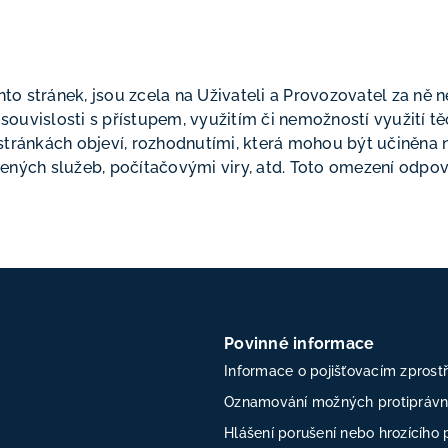
ěchto stránek, jsou zcela na Uživateli a Provozovatel za
v souvislosti s přístupem, využitím či nemožností využití 
 stránkách objeví, rozhodnutími, která mohou být učiněn
zených služeb, počítačovými viry, atd. Toto omezení odpo
Povinné informace
Informace o pojišťovacím zprost
Oznamování možných protiprávní
Hlášení porušení nebo hrozícího 