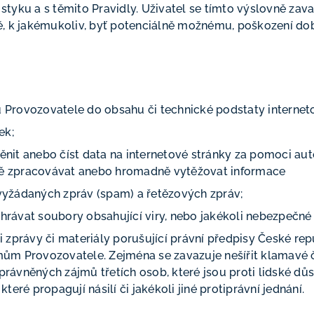
tyku a s těmito Pravidly. Uživatel se tímto výslovně zava
ě, k jakémukoliv, byť potenciálně možnému, poškození dob
Provozovatele do obsahu či technické podstaty internet
ek;
měnit anebo číst data na internetové stránky za pomoci a
ě zpracovávat anebo hromadně vytěžovat informace
evyžádaných zpráv (spam) a řetězových zpráv;
ahrávat soubory obsahující viry, nebo jakékoli nebezpečné
li zprávy či materiály porušující právní předpisy České rep
m Provozovatele. Zejména se zavazuje nešířit klamavé či 
právněných zájmů třetích osob, které jsou proti lidské dů
které propagují násilí či jakékoli jiné protiprávní jednání.