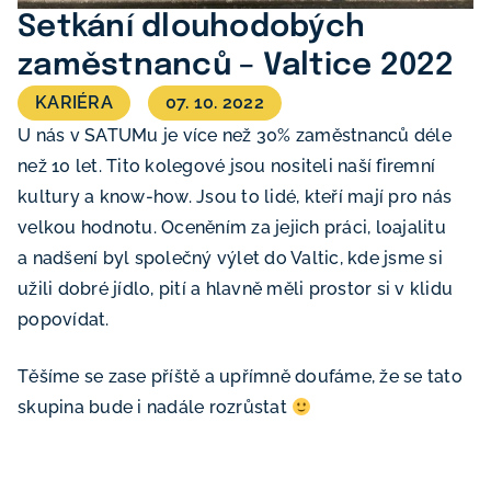
Setkání dlouhodobých
zaměstnanců – Valtice 2022
KARIÉRA
07. 10. 2022
U nás v SATUMu je více než 30% zaměstnanců déle
než 10 let. Tito kolegové jsou nositeli naší firemní
kultury a know-how. Jsou to lidé, kteří mají pro nás
velkou hodnotu. Oceněním za jejich práci, loajalitu
a nadšení byl společný výlet do Valtic, kde jsme si
užili dobré jídlo, pití a hlavně měli prostor si v klidu
popovídat.
Těšíme se zase příště a upřímně doufáme, že se tato
skupina bude i nadále rozrůstat