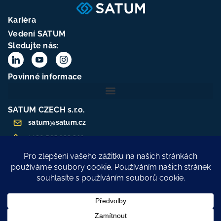
Kariéra
Vedení SATUM
Sledujte nás:
Povinné informace
SATUM CZECH s.r.o.
satum@satum.cz
+420 595 132 311
25373951
CZ25373951