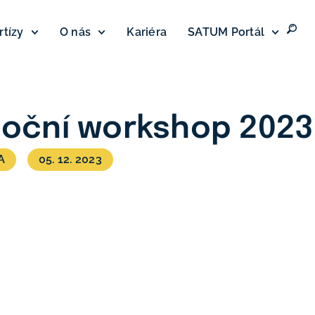
rtízy
O nás
Kariéra
SATUM Portál
oční workshop 2023
A
05. 12. 2023