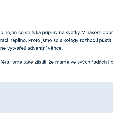
o nejen co se týká příprav na svátky. V našem obo
áci napilno. Proto jsme se s kolegy rozhodli pustit
ně vytvářeli adventní věnce.
éra, jsme také zjistili, že máme ve svých řadách i