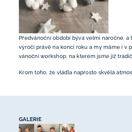
Předvánoční období bývá velmi náročné, a t
výročí právě na konci roku a my máme i v pr
vánoční workshop, na kterém jsme již tradič
Krom toho, že vládla naprosto skvělá atmosf
GALERIE