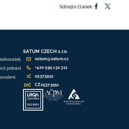
Sdílejte článek:
SATUM CZECH s.r.o.
satum@satum.cz
ředkovateli
+420 595 132 311
ch jednání
25373951
porušení
CZ25373951