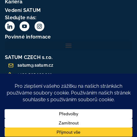
Kariéra
Vedení SATUM
Sledujte nás:
Povinné informace
SATUM CZECH s.r.o.
satum@satum.cz
+420 595 132 311
25373951
CZ25373951