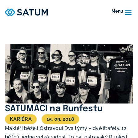
Menu
SATUMÁCI na Runfestu
KARIÉRA
15. 09. 2018
Makléři běželi Ostravou! Dva týmy – dvě štafety, 12
běžců, jedna velká radost. To byl ostravský Runfest