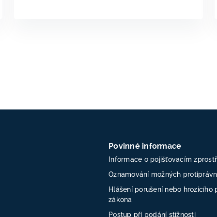
Povinné informace
Informace o pojišťovacím zprost
Oznamování možných protiprávní
Hlášení porušení nebo hrozícího 
zákona
Postup při podání stížnosti