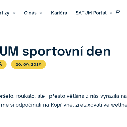
rtízy
O nás
Kariéra
SATUM Portál
UM sportovní den
A
20. 09. 2019
 pršelo, foukalo, ale i přesto většina z nás vyrazila
e si odpočinuli na Kopřivné, zrelaxovali ve wellne