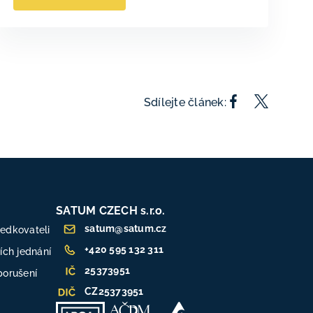
Sdílejte článek:
SATUM CZECH s.r.o.
satum@satum.cz
ředkovateli
+420 595 132 311
ch jednání
25373951
porušení
CZ25373951