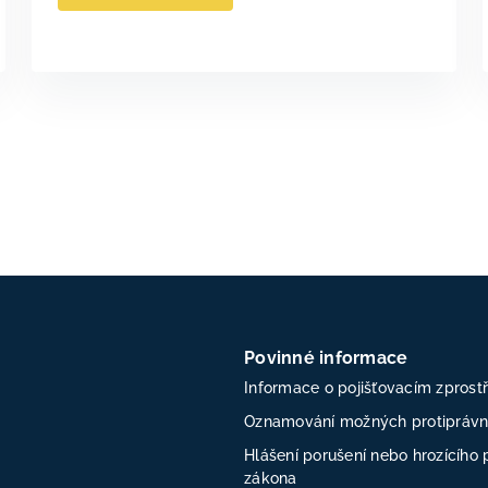
Povinné informace
Informace o pojišťovacím zprost
Oznamování možných protiprávní
Hlášení porušení nebo hrozícího 
zákona