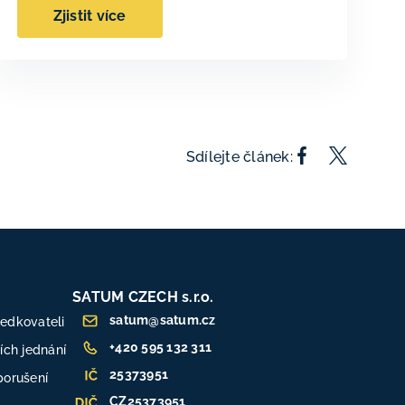
Zjistit více
Sdílejte článek:
SATUM CZECH s.r.o.
satum@satum.cz
ředkovateli
+420 595 132 311
ch jednání
25373951
porušení
CZ25373951