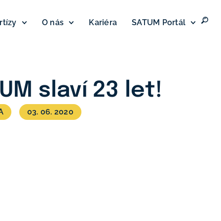
rtízy
O nás
Kariéra
SATUM Portál
UM slaví 23 let!
A
03. 06. 2020